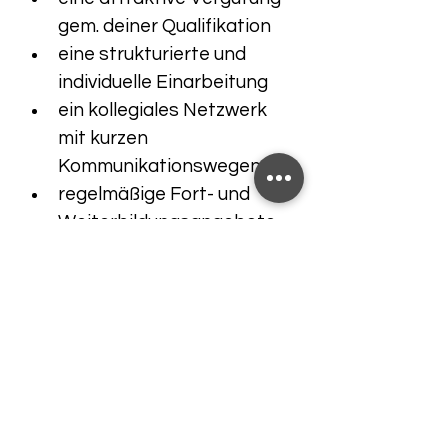
gem. deiner Qualifikation
eine strukturierte und 
individuelle Einarbeitung
ein kollegiales Netzwerk 
mit kurzen 
Kommunikationswegen
regelmäßige Fort- und 
Weiterbildungsangebote
Du hast Fragen zu dieser Stelle?
Dann melde Dich gerne bei mir:
Jaqueline Heider
0160/93 22 38 47 (auch per 
WhatsApp) :)
02202/251 68 60