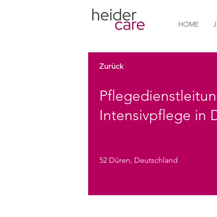
HOME
Zurück
Pflegedienstleitun
Intensivpflege in
52 Düren, Deutschland