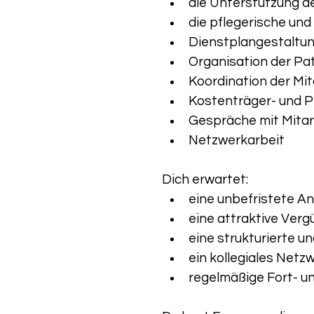
die Unterstützung de
die pflegerische un
Dienstplangestaltu
Organisation der Pa
Koordination der Mi
Kostenträger- und P
Gespräche mit Mitar
Netzwerkarbeit
Dich erwartet:
eine unbefristete Ans
eine attraktive Verg
eine strukturierte un
ein kollegiales Net
regelmäßige Fort- u