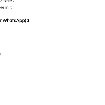
 Stelle?
i mir:
er WhatsApp) :)
h
essum
Datenschutz