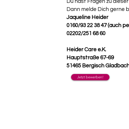
Du hast Fragen zu dieser
Dann melde Dich gerne be
Jaqueline Heider
0160/93 22 38 47 (auch p
02202/251 68 60
Heider Care e.K.
Hauptstraße 67-69
51465 Bergisch Gladbac
Jetzt bewerben!
© 2019 Heider Care e.K.
Impr